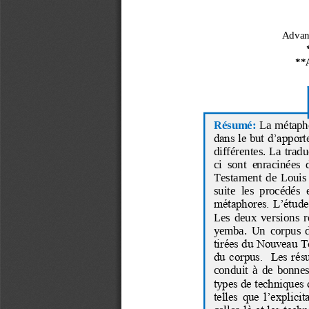
Advanc
**A
Résumé:
La métapho
dans le but d’apporte
différentes. La trad
ci  sont  enracinées  
Testament  de  Louis  
suite  les  procédés  
métaphores. L’étude
Les  deux  versions  r
yemba.  Un  corpus  de
tirées du Nouveau Te
du corpus.  Les rés
conduit  à  de  bonnes
types de techniques d
telles que l’explicit
celles
-
là et les techn