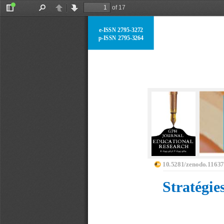
of 17
Toggle
Find
Previous
Next
Sidebar
e
-
ISSN 2795
-
3272
p
-
ISSN 2795
-
3264
10.5281/zenodo.1163
Stratégie