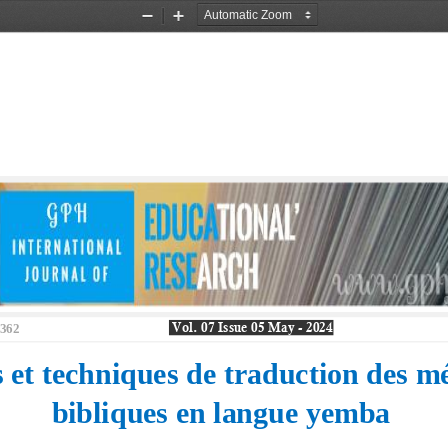
Zoom
Zoom
Out
In
7362
Vol. 
07
Issue
05 May 
-
2024
s et techniques de 
traduction des m
bibliques en langue yemba