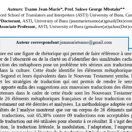
Auteurs:
Tsamo Jean
-
Marie*, Prof. Sakwe George Mbotake**
ed School of Translators and Interpreters (AST
I) University of Buea, C
*Doctorant, 
ASTI
, 
University of Buea (jeanmarietsamo
(at)gmail(Dot)
com
ssociate Professor, 
ASTI, University of Buea (gmsakwe
(at)yahoo(Dot)
c
re est une figure de rhétorique qui permet de faire référence à une
r de l’obscurité ou de 
la clarté ou d’identifier des similitudes cac
uction des métaphores pose un problème très sérieux aux traducteu
dans  la  culture.  Cette  étude  identifie  les  éléments  métaphorique
Segond  et  leurs  équivalents  dans  le  Nouveau  Testament  yemba.  E
et  les  stratégies  de  traduction  qui  ont  permis  de  rendre  le  sen
 apporte enfin de
s suggestions aux mauvaises traductions des élém
etenues  dans  le  cadre  de  cette  étude  sont  les  Nouveaux  Testamen
  26  éléments  métaphoriques  françaises  et  de  leur  traduction  en
stament ont été décrites et analysées. La méthodologie adoptée est
ultats de l’analyse montrent que sur un corpus de 26 éléments mé
  traductions, 
soit  65,38%  contre  09  traductions  non  acceptables
e traduction ont été utilisées pour aboutir à ce résultat. Il s’agit d
ation, la traduction littérale, la modulation, l’adapt
ation, l’emprun
iques composées à l’instar de la traduction littérale et l’explicitatio