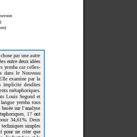
ameroon
)
om)
 chose par une autre 
hées entre deux idées 
rs yemba car celles
-
s
dans  le  Nouveau 
lle  examine  par  la 
s  implicite  desdites 
ents métaphoriques. 
ts  Louis  Segond  et 
  langu
e  yemba  tous 
 basée sur l’analyse 
taphoriques, 17 ont 
  pour  34,61%.  Deux 
es techniques simples 
t pour ne citer que 
n, l’adaptation et la 