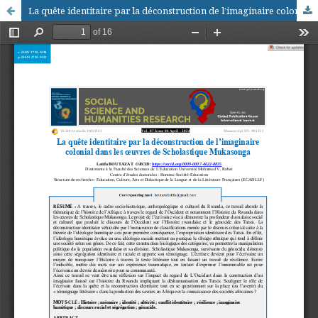
La quête identitaire par la déconstruction de l’imaginaire colonial dans les œuvres de Scholastique Mukasonga