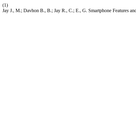
(1)
Jay J., M.; Davhon B., B.; Jay R., C.; E., G. Smartphone Features a